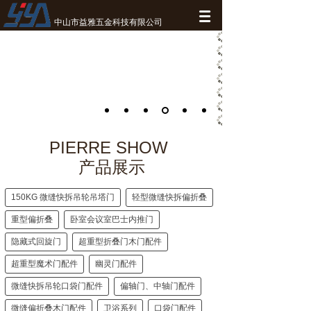
中山市益雅五金科技有限公司
PIERRE SHOW
产品展示
150KG 微缝快拆吊轮吊塔门
轻型微缝快拆偏折叠
重型偏折叠
卧室会议室巴士内推门
隐藏式回旋门
超重型折叠门木门配件
超重型魔术门配件
幽灵门配件
微缝快拆吊轮口袋门配件
偏轴门、中轴门配件
微缝偏折叠木门配件
卫浴系列
口袋门配件