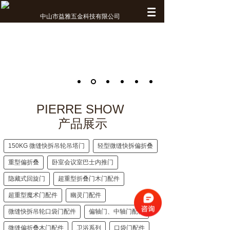
中山市益雅五金科技有限公司
PIERRE SHOW
产品展示
150KG 微缝快拆吊轮吊塔门
轻型微缝快拆偏折叠
重型偏折叠
卧室会议室巴士内推门
隐藏式回旋门
超重型折叠门木门配件
超重型魔术门配件
幽灵门配件
微缝快拆吊轮口袋门配件
偏轴门、中轴门配件
微缝偏折叠木门配件
卫浴系列
口袋门配件