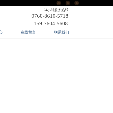
24小时服务热线
0760-8610-5718
159-7604-5608
心
在线留言
联系我们